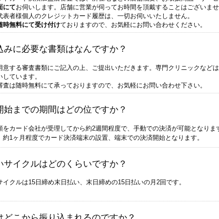
面にて
お伺いします。店舗に営業が伺ってお時間を頂戴することはございませ
代表者様個人のクレジットカード履歴は、一切お伺いいたしません。
随時無料にて受け付け
ておりますので、お気軽にお問い合わせください。
込みに必要な書類はなんですか？
用意する審査書類にご記入の上、ご提出いただきます。専門クリニックなどは
いしています。
審査は随時無料にて承っておりますので、お気軽にお問い合わせ下さい。
開始までの期間はどの位ですか？
類をカード会社が受理してから約2週間程度で、手動での決済が可能となりま
、約1ヶ月程度でカード決済端末の設置、端末での決済開始となります。
いサイクルはどのくらいですか？
サイクルは15日締め末日払い、末日締めの15日払いの月2回です。
はどこから振り込まれるのですか？