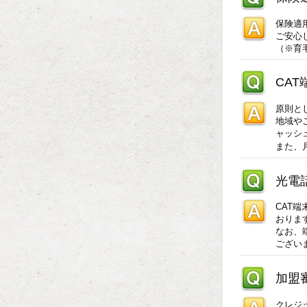
保険適
ご安心
（※育
CA
原則と
地域や
ャッシ
また、
光電
CAT
おりま
なお、
ござい
加盟
クレジ