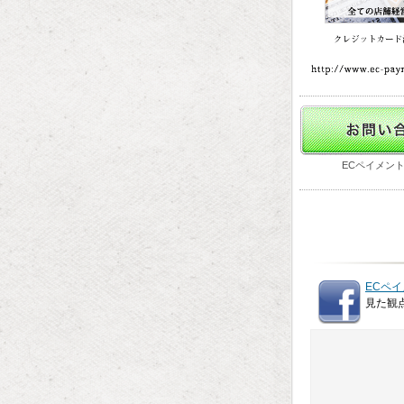
ECペイメン
ECペイ
見た観