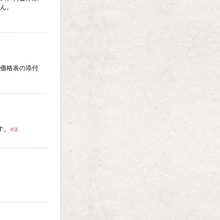
ん。
価格表の添付
す。
※2