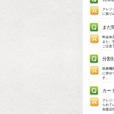
クレジ
に振り
まだ
料金体
また、
ご注意
分割
医療機
に併せ
す。
カー
クレジ
られて
加盟店