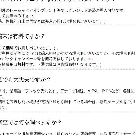
用外のレーシックやインプラント等でもクレジット決済の導入可能です。
してお申込み下さい。
毛、性機能向上専門などは導入が難しい場合もございます。）
T端末は有料ですか？
して
無料
でお貸し出しいたします。
ご利用状況等によっては端末料金がかかる場合もございますが、その場合も割
ュバックキャンペーン等を随時開催しております。
※1
月額費用は
無料
です。（通信費はお客様負担となります。）
話でも大丈夫ですか？
端末は、光電話（フレッツ光など）、アナログ回線、ADSL、ISDNなど、各種
す。
端末を設置したい場所が電話回線から離れている場合は、別途ケーブルをご用
ます。
審査では何を調べますか？
ットカード決済加盟店審査では、所在地などの店舗概要、お取扱商品・サービ