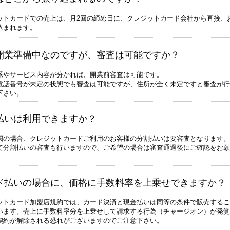
ットカードでの売上は、月2回の締め日に、クレジットカード会社から直接、
込まれます。
開業準備中なのですが、審査は可能ですか？
系やサービス内容が分かれば、開業前審査は可能です。
電話番号が未定の状態でも審査は可能ですが、住所が全く未定ですと審査が行
下さい。
払いは利用できますか？
関の場合、クレジットカードご利用のお客様の分割払いは要審査となります。
て分割払いの審査も行いますので、ご希望の場合は審査通過後にご確認をお願
ド払いの場合に、価格に手数料率を上乗せできますか？
ットカード加盟店規約では、カード決済と現金払いは同等の条件で販売するこ
います。売上に手数料率分を上乗せして請求する行為（チャージオン）が発覚
契約が解除される恐れがございますのでご注意下さい。