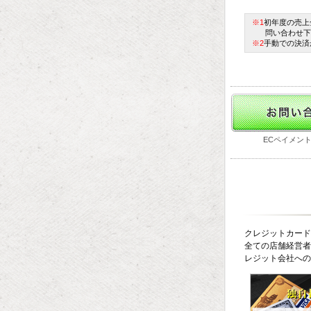
※1
初年度の売上
問い合わせ下
※2
手動での決済
ECペイメン
クレジットカード
全ての店舗経営者様
レジット会社への