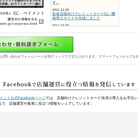
す。
2011.12.26
飲食店様向けクレジットカード払い機
能導入サイトを作成しました
2011.10.03
病院、医療施設、クリニック様向けサ
イトを作成いたしました
2010.06.01
ネイルサロン検索サイト「ラブネイ
ル」をリリースしました
トお問い合わせフォームページが別ウィンドウで立ち上がります。スマートフォンからでも
2010.04.20
環境への取り組み
2010.02.02
ネイルサロン様向けサイトを作成いた
しました
2008.12.11
クレジットカード発行会社様、消費者
生活センター様へのお願い
メント公式Facebookページ
では、店舗向けクレジットカード決済の導入をお手伝い
2008.12.08
点で、店舗運営や集客に役立つ情報をシェアしています。
年末年始休暇のお知らせ
2008.07.22
2008年夏季休業のお知らせ
2008.05.30
クレジットカード決済代行業務を正式
スタートいたしました