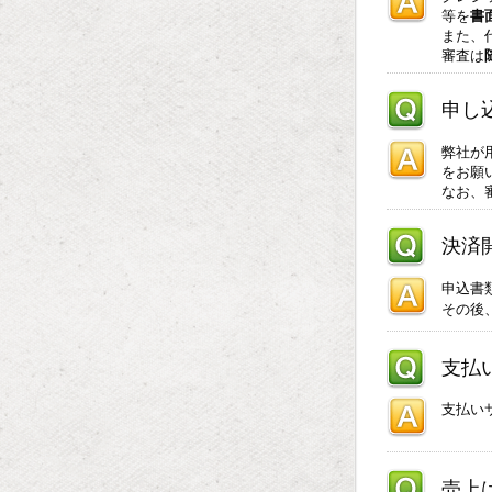
等を
書
また、
審査は
申し
弊社が
をお願
なお、
決済
申込書
その後
支払
支払い
売上